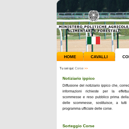
HOME
CAVALLI
CO
Tu sei qui:
Corse
>>
Notiziario ippico
Diffusione del notiziario ippico che, corred
informazioni richieste per la effettu
scommesse e reso pubblico prima della
delle scommesse, sostituisce, a tutti gl
programma ufficiale delle corse.
Sorteggio Corse