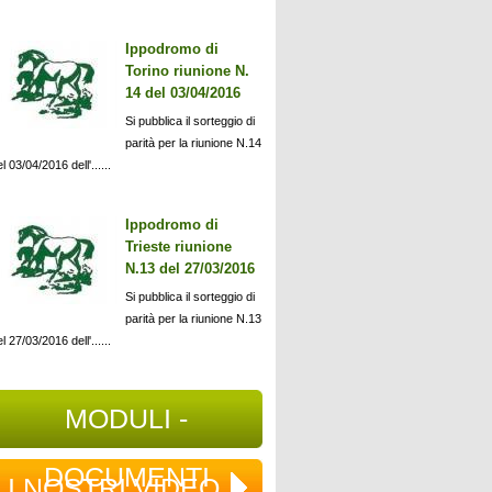
Ippodromo di
Torino riunione N.
14 del 03/04/2016
Si pubblica il sorteggio di
parità per la riunione N.14
l 03/04/2016 dell'......
Ippodromo di
Trieste riunione
N.13 del 27/03/2016
Si pubblica il sorteggio di
parità per la riunione N.13
l 27/03/2016 dell'......
MODULI -
DOCUMENTI
I NOSTRI VIDEO