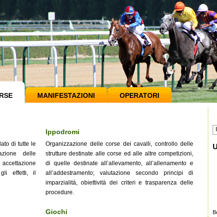
RSE
MANIFESTAZIONI
OPERATORI
Ippodromi
ato di tutte le
Organizzazione delle corse dei cavalli, controllo delle
U
azione delle
strutture destinate alle corse ed alle altre competizioni,
 accettazione
di quelle destinate all’allevamento, all’allenamento e
i effetti, il
all’addestramento; valutazione secondo principi di
imparzialità, obiettività dei criteri e trasparenza delle
procedure.
Giochi
B