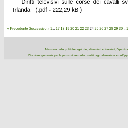
Diritti televisivi sulle corse dei cavalli
Irlanda (.pdf - 222,29 kB )
« Precedente
Successivo »
1
...
17
18
19
20
21
22
23
24
25
26
27
28
29
30
...
Ministero delle politiche agricole, alimentari e forestali, Dipart
Direzione generale per la promozione della qualità agroalimentare e dell'