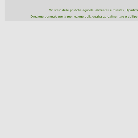
Ministero delle politiche agricole, alimentari e forestali, Dipart
Direzione generale per la promozione della qualità agroalimentare e dell'