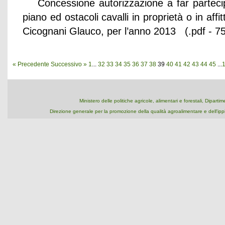
Concessione autorizzazione a far parteci
piano ed ostacoli cavalli in proprietà o in affi
Cicognani Glauco, per l’anno 2013 (.pdf - 75
« Precedente
Successivo »
1
...
32
33
34
35
36
37
38
39
40
41
42
43
44
45
...
Ministero delle politiche agricole, alimentari e forestali, Dipart
Direzione generale per la promozione della qualità agroalimentare e dell'