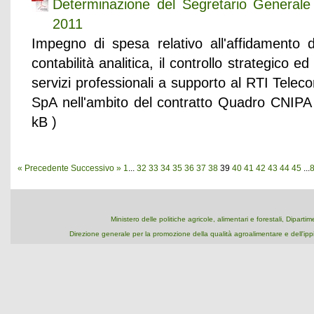
Determinazione del Segretario General
2011
Impegno di spesa relativo all'affidamento 
contabilità analitica, il controllo strategico ed
servizi professionali a supporto al RTI Tele
SpA nell'ambito del contratto Quadro CNIPA
kB )
« Precedente
Successivo »
1
...
32
33
34
35
36
37
38
39
40
41
42
43
44
45
...
Ministero delle politiche agricole, alimentari e forestali, Dipart
Direzione generale per la promozione della qualità agroalimentare e dell'