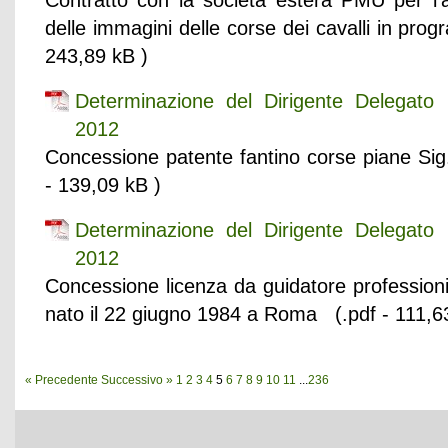
Contratto con la società estera PMU per l'acq
delle immagini delle corse dei cavalli in pro
243,89 kB )
Determinazione del Dirigente Delegat
2012
Concessione patente fantino corse piane Sig.
- 139,09 kB )
Determinazione del Dirigente Delegat
2012
Concessione licenza da guidatore professioni
nato il 22 giugno 1984 a Roma (.pdf - 111,6
« Precedente
Successivo »
1
2
3
4
5
6
7
8
9
10
11
...
236