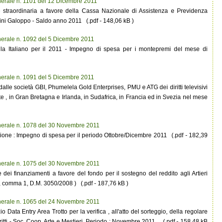
erale n. 1101 del 12 Dicembre 2011
straordinaria a favore della Cassa Nazionale di Assistenza e Previdenza
ntini Galoppo - Saldo anno 2011 (.pdf - 148,06 kB )
erale n. 1092 del 5 Dicembre 2011
lla Italiano per il 2011 - Impegno di spesa per i montepremi del mese di
erale n. 1091 del 5 Dicembre 2011
alle società GBI, Phumelela Gold Enterprises, PMU e ATG dei diritti televisivi
e , in Gran Bretagna e Irlanda, in Sudafrica, in Francia ed in Svezia nel mese
nerale n. 1078 del 30 Novembre 2011
ione : Impegno di spesa per il periodo Ottobre/Dicembre 2011 (.pdf - 182,39
nerale n. 1075 del 30 Novembre 2011
dei finanziamenti a favore del fondo per il sostegno del reddito agli Artieri
3, comma 1, D.M. 3050/2008 ) (.pdf - 187,76 kB )
nerale n. 1065 del 24 Novembre 2011
o Data Entry Area Trotto per la verifica , all'atto del sorteggio, della regolare
ritti - Soc. Coop. Arte e Mestieri. Periodo : Novembre 2011 . (.pdf - 158,48 kB