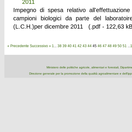
2011
Impegno di spesa relativo all'effettuazione
campioni biologici da parte del laborato
(L.C.H.)per dicembre 2011 (.pdf - 122,63 kB
« Precedente
Successivo »
1
...
38
39
40
41
42
43
44
45
46
47
48
49
50
51
...
Ministero delle politiche agricole, alimentari e forestali, Dipart
Direzione generale per la promozione della qualità agroalimentare e dell'