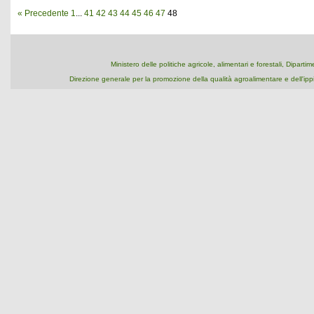
« Precedente
1
...
41
42
43
44
45
46
47
48
Ministero delle politiche agricole, alimentari e forestali, Dipart
Direzione generale per la promozione della qualità agroalimentare e dell'