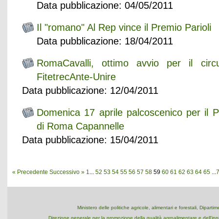
Data pubblicazione: 04/05/2011
Il "romano" Al Rep vince il Premio Parioli
Data pubblicazione: 18/04/2011
RomaCavalli, ottimo avvio per il cir
FitetrecAnte-Unire
Data pubblicazione: 12/04/2011
Domenica 17 aprile palcoscenico per il P
di Roma Capannelle
Data pubblicazione: 15/04/2011
« Precedente
Successivo »
1
...
52
53
54
55
56
57
58
59
60
61
62
63
64
65
...
Ministero delle politiche agricole, alimentari e forestali, Dipart
Direzione generale per la promozione della qualità agroalimentare e dell'