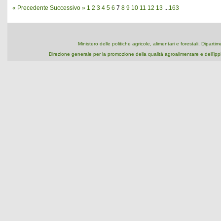
« Precedente
Successivo »
1
2
3
4
5
6
7
8
9
10
11
12
13
...
163
Ministero delle politiche agricole, alimentari e forestali, Dipart
Direzione generale per la promozione della qualità agroalimentare e dell'