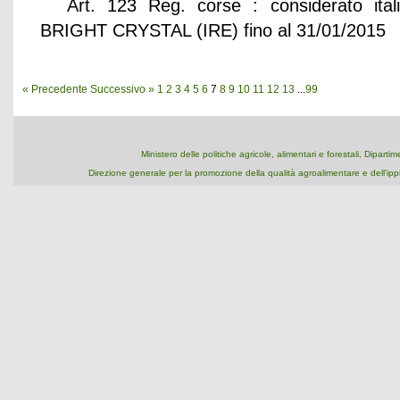
Art. 123 Reg. corse : considerato ita
BRIGHT CRYSTAL (IRE) fino al 31/01/2015 (
« Precedente
Successivo »
1
2
3
4
5
6
7
8
9
10
11
12
13
...
99
Ministero delle politiche agricole, alimentari e forestali, Dipart
Direzione generale per la promozione della qualità agroalimentare e dell'