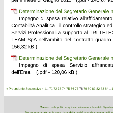
per il mese di Giugno 2011 (.pdf - 245,67 kB
Determinazione del Segretario Generale 
Impegno di spesa relativo all'affidamento
Contabilità Analitica , il controllo strategico ed
Servizi Professionali a supporto al TRI T
TEAM SpA nell'ambito del contratto quadr
156,32 kB )
Determinazione del Segretario Generale n
Impegno di spesa Servizio affrancatu
dell'Ente. (.pdf - 120,06 kB )
« Precedente
Successivo »
1
...
71
72
73
74
75
76
77
78
79
80
81
82
83
84
...
Ministero delle politiche agricole, alimentari e forestali, Dipart
Direzione generale per la promozione della qualità agroalimentare e dell'