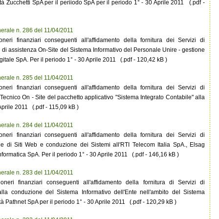
 Zucchetti SpA per il periiodo SpA per il periodo 1° - 30 Aprile 2011 (.pdf -
erale n. 286 del 11/04/2011
eri finanziari conseguenti all'affidamento della fornitura dei Servizi di
di assistenza On-Site del Sistema Informativo del Personale Unire - gestione
gitale SpA. Per il periodo 1° - 30 Aprile 2011 (.pdf - 120,42 kB )
erale n. 285 del 11/04/2011
eri finanziari conseguenti all'affidamento della fornitura dei Servizi di
ecnico On - Site del pacchetto applicativo "Sistema Integrato Contabile" alla
 Aprile 2011 (.pdf - 115,09 kB )
erale n. 284 del 11/04/2011
eri finanziari conseguenti all'affidamento della fornitura dei Servizi di
e di Siti Web e conduzione dei Sistemi all'RTI Telecom Italia SpA., Elsag
ormatica SpA. Per il periodo 1° - 30 Aprile 2011 (.pdf - 146,16 kB )
erale n. 283 del 11/04/2011
neri finanziari conseguenti all'affidamento della fornitura di Servizi di
alla conduzione del Sistema Informativo dell'Ente nell'ambito del Sistema
à Pathnet SpA per il periodo 1° - 30 Aprile 2011 (.pdf - 120,29 kB )