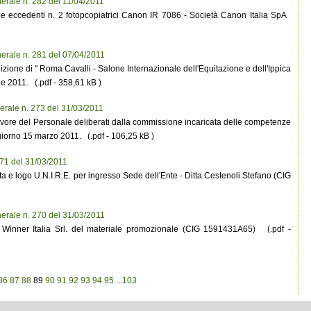
erale n. 282 del 11/04/2011
e eccedenti n. 2 fotopcopiatrici Canon IR 7086 - Società Canon Italia SpA
erale n. 281 del 07/04/2011
izione di " Roma Cavalli - Salone Internazionale dell'Equitazione e dell'Ippica
le 2011. (.pdf - 358,61 kB )
erale n. 273 del 31/03/2011
a favore del Personale deliberati dalla commissione incaricata delle competenze
l giorno 15 marzo 2011. (.pdf - 106,25 kB )
271 del 31/03/2011
ta e logo U.N.I.R.E. per ingresso Sede dell'Ente - Ditta Cestenoli Stefano (CIG
erale n. 270 del 31/03/2011
tà Winner Italia Srl. del materiale promozionale (CIG 1591431A65) (.pdf -
86
87
88
89
90
91
92
93
94
95
...
103