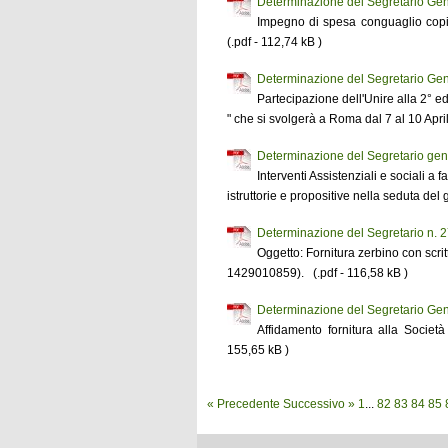
Determinazione del Segretario Gen
Impegno di spesa conguaglio copi
(.pdf - 112,74 kB )
Determinazione del Segretario Gen
Partecipazione dell'Unire alla 2° ed
" che si svolgerà a Roma dal 7 al 10 Apri
Determinazione del Segretario gen
Interventi Assistenziali e sociali 
istruttorie e propositive nella seduta de
Determinazione del Segretario n. 
Oggetto: Fornitura zerbino con scrit
1429010859). (.pdf - 116,58 kB )
Determinazione del Segretario Gen
Affidamento fornitura alla Socie
155,65 kB )
« Precedente
Successivo »
1
...
82
83
84
85