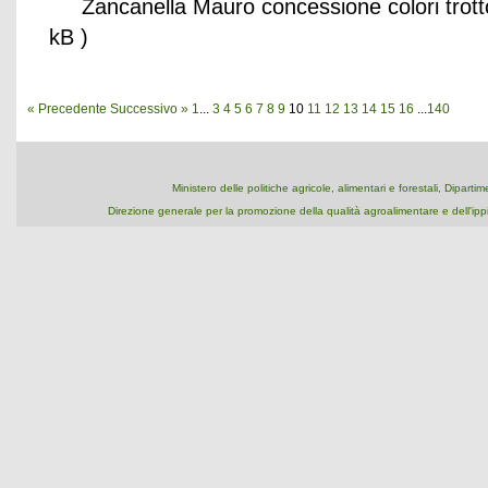
Zancanella Mauro concessione colori trot
kB )
« Precedente
Successivo »
1
...
3
4
5
6
7
8
9
10
11
12
13
14
15
16
...
140
Ministero delle politiche agricole, alimentari e forestali, Dipart
Direzione generale per la promozione della qualità agroalimentare e dell'