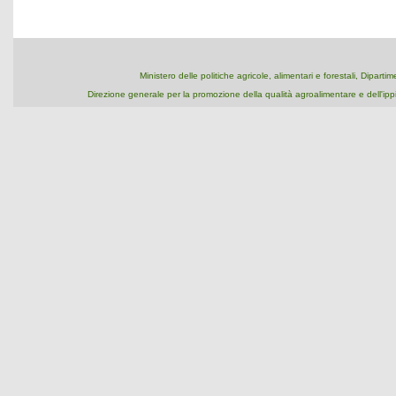
Ministero delle politiche agricole, alimentari e forestali, Dipart
Direzione generale per la promozione della qualità agroalimentare e dell'