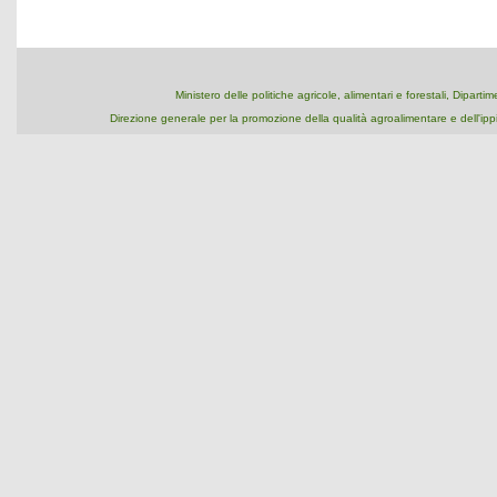
Ministero delle politiche agricole, alimentari e forestali, Dipart
Direzione generale per la promozione della qualità agroalimentare e dell'