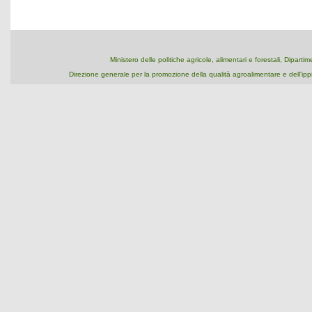
Ministero delle politiche agricole, alimentari e forestali, Dipart
Direzione generale per la promozione della qualità agroalimentare e dell'