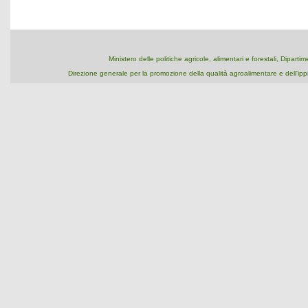
Ministero delle politiche agricole, alimentari e forestali, Dipart
Direzione generale per la promozione della qualità agroalimentare e dell'