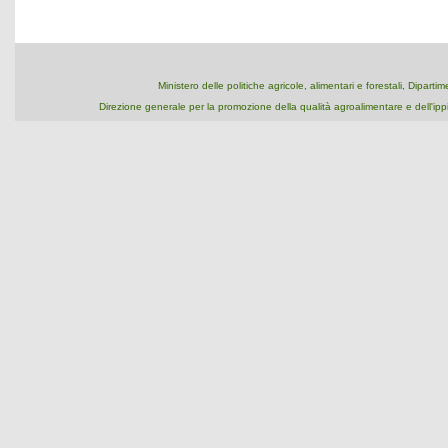
Ministero delle politiche agricole, alimentari e forestali, Dipart
Direzione generale per la promozione della qualità agroalimentare e dell'