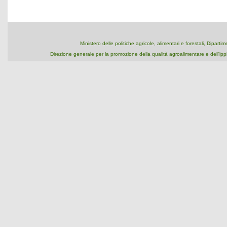
Ministero delle politiche agricole, alimentari e forestali, Dipart
Direzione generale per la promozione della qualità agroalimentare e dell'