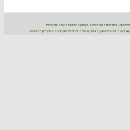
Ministero delle politiche agricole, alimentari e forestali, Dipart
Direzione generale per la promozione della qualità agroalimentare e dell'