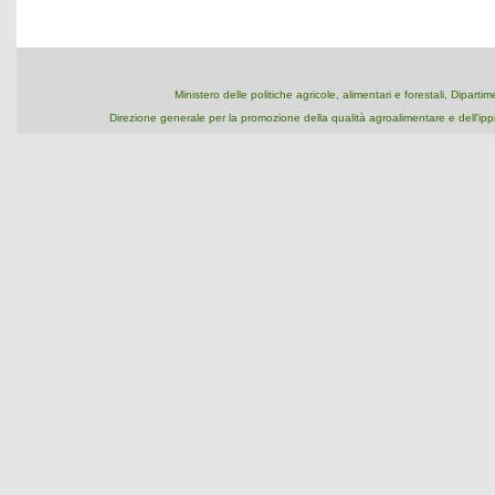
Ministero delle politiche agricole, alimentari e forestali, Dipart
Direzione generale per la promozione della qualità agroalimentare e dell'