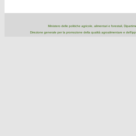
Ministero delle politiche agricole, alimentari e forestali, Dipart
Direzione generale per la promozione della qualità agroalimentare e dell'