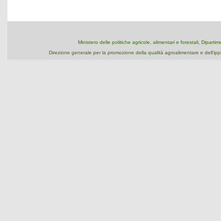
Ministero delle politiche agricole, alimentari e forestali, Dipart
Direzione generale per la promozione della qualità agroalimentare e dell'