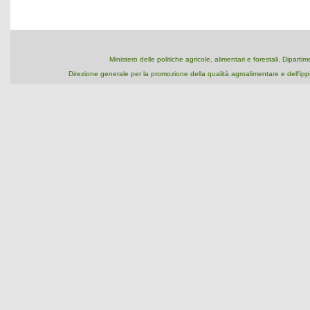
Ministero delle politiche agricole, alimentari e forestali, Dipart
Direzione generale per la promozione della qualità agroalimentare e dell'