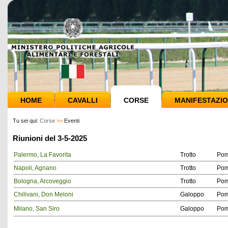
HOME
CAVALLI
CORSE
MANIFESTAZIO
Tu sei qui:
Corse
>>
Eventi
Riunioni del 3-5-2025
Palermo, La Favorita
Trotto
Pom
Napoli, Agnano
Trotto
Pom
Bologna, Arcoveggio
Trotto
Pom
Chilivani, Don Meloni
Galoppo
Pom
Milano, San Siro
Galoppo
Pom