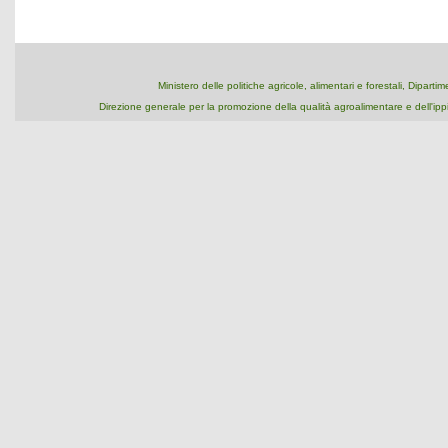
Ministero delle politiche agricole, alimentari e forestali, Dipart
Direzione generale per la promozione della qualità agroalimentare e dell'