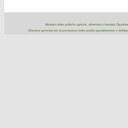
Ministero delle politiche agricole, alimentari e forestali, Dipart
Direzione generale per la promozione della qualità agroalimentare e dell'