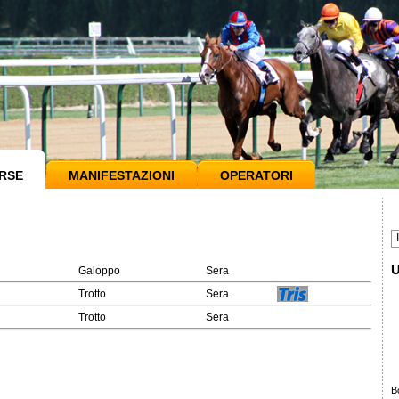
RSE
MANIFESTAZIONI
OPERATORI
U
Galoppo
Sera
Trotto
Sera
Trotto
Sera
B