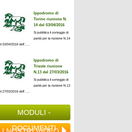
Ippodromo di
Torino riunione N.
14 del 03/04/2016
Si pubblica il sorteggio di
parità per la riunione N.14
l 03/04/2016 dell'......
Ippodromo di
Trieste riunione
N.13 del 27/03/2016
Si pubblica il sorteggio di
parità per la riunione N.13
l 27/03/2016 dell'......
MODULI -
DOCUMENTI
I NOSTRI VIDEO