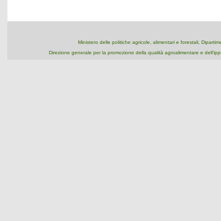
Ministero delle politiche agricole, alimentari e forestali, Dipart
Direzione generale per la promozione della qualità agroalimentare e dell'