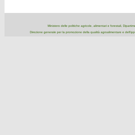
Ministero delle politiche agricole, alimentari e forestali, Dipart
Direzione generale per la promozione della qualità agroalimentare e dell'