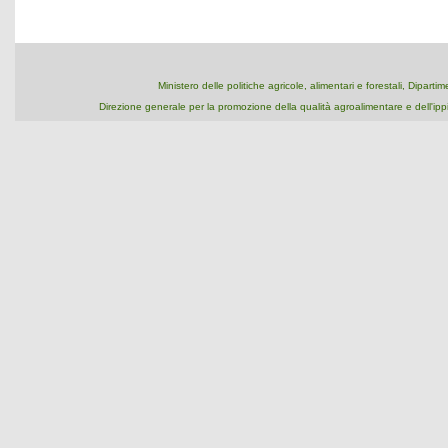
Ministero delle politiche agricole, alimentari e forestali, Dipart
Direzione generale per la promozione della qualità agroalimentare e dell'