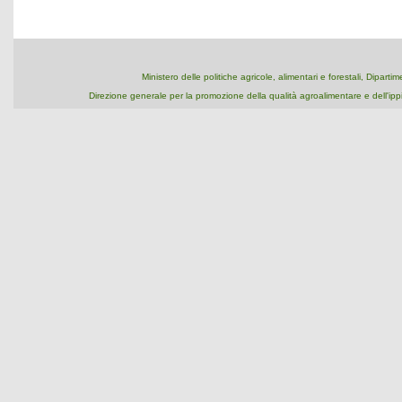
Ministero delle politiche agricole, alimentari e forestali, Dipart
Direzione generale per la promozione della qualità agroalimentare e dell'