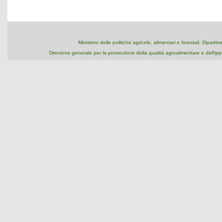
Ministero delle politiche agricole, alimentari e forestali, Dipart
Direzione generale per la promozione della qualità agroalimentare e dell'