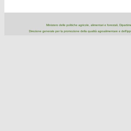
Ministero delle politiche agricole, alimentari e forestali, Dipart
Direzione generale per la promozione della qualità agroalimentare e dell'