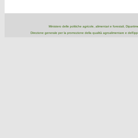
Ministero delle politiche agricole, alimentari e forestali, Dipart
Direzione generale per la promozione della qualità agroalimentare e dell'