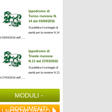
Ippodromo di
Torino riunione N.
14 del 03/04/2016
Si pubblica il sorteggio di
parità per la riunione N.14
l 03/04/2016 dell'......
Ippodromo di
Trieste riunione
N.13 del 27/03/2016
Si pubblica il sorteggio di
parità per la riunione N.13
l 27/03/2016 dell'......
MODULI -
DOCUMENTI
I NOSTRI VIDEO