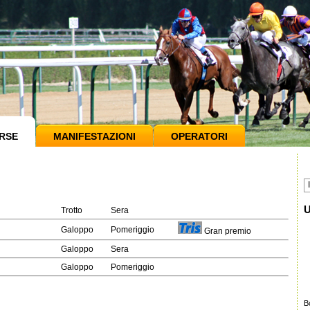
RSE
MANIFESTAZIONI
OPERATORI
U
Trotto
Sera
Galoppo
Pomeriggio
Gran premio
Galoppo
Sera
Galoppo
Pomeriggio
B