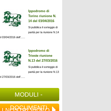
Ippodromo di
Torino riunione N.
14 del 03/04/2016
Si pubblica il sorteggio di
parità per la riunione N.14
l 03/04/2016 dell'......
Ippodromo di
Trieste riunione
N.13 del 27/03/2016
Si pubblica il sorteggio di
parità per la riunione N.13
l 27/03/2016 dell'......
MODULI -
DOCUMENTI
I NOSTRI VIDEO