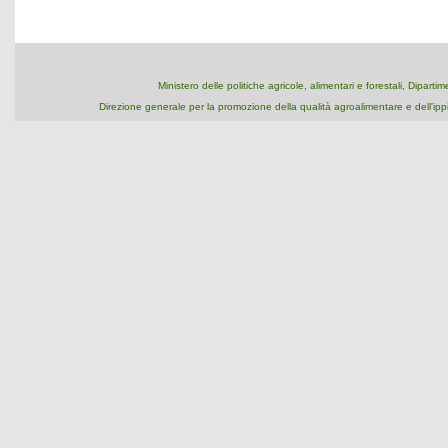
Ministero delle politiche agricole, alimentari e forestali, Dipart
Direzione generale per la promozione della qualità agroalimentare e dell'