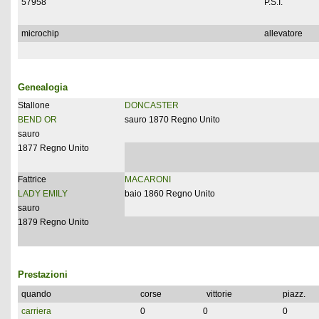
57958
P.S.I.
microchip
allevatore
Genealogia
Stallone
DONCASTER
BEND OR
sauro 1870 Regno Unito
sauro
1877 Regno Unito
Fattrice
MACARONI
LADY EMILY
baio 1860 Regno Unito
sauro
1879 Regno Unito
Prestazioni
quando
corse
vittorie
piazz.
carriera
0
0
0