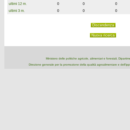
ultimi 12 m.
0
0
0
ultimi 3 m.
0
0
0
Ministero delle politiche agricole, alimentari e forestali, Dipart
Direzione generale per la promozione della qualità agroalimentare e dell'