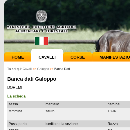
HOME
CAVALLI
CORSE
MANIFESTAZIO
Tu sei qui:
Cavalli
>>
Galoppo
>>
Banca Dati
Banca dati Galoppo
DOREMI
La scheda
sesso
mantello
nato nel
femmina
sauro
1894
Passaporto
iscritto nella sezione
Razza