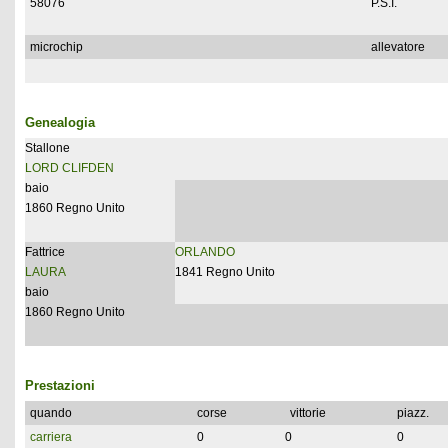
58076
P.S.I.
microchip
allevatore
Genealogia
Stallone
LORD CLIFDEN
baio
1860 Regno Unito
Fattrice
ORLANDO
LAURA
1841 Regno Unito
baio
1860 Regno Unito
Prestazioni
quando
corse
vittorie
piazz.
carriera
0
0
0