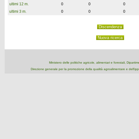
ultimi 12 m.
0
0
0
ultimi 3 m.
0
0
0
Ministero delle politiche agricole, alimentari e forestali, Dipart
Direzione generale per la promozione della qualità agroalimentare e dell'