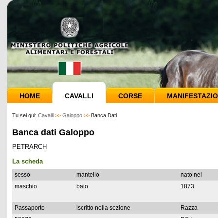
HOME
CAVALLI
CORSE
MANIFESTAZIO
Tu sei qui:
Cavalli
>>
Galoppo
>>
Banca Dati
Banca dati Galoppo
PETRARCH
La scheda
sesso
mantello
nato nel
maschio
baio
1873
Passaporto
iscritto nella sezione
Razza