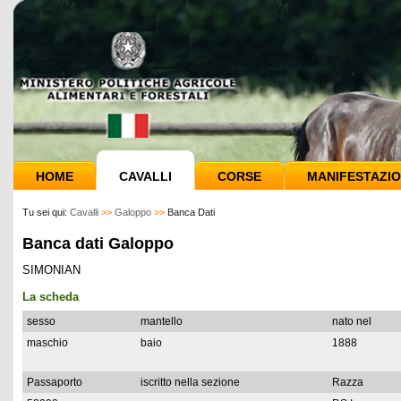
HOME
CAVALLI
CORSE
MANIFESTAZIO
Tu sei qui:
Cavalli
>>
Galoppo
>>
Banca Dati
Banca dati Galoppo
SIMONIAN
La scheda
sesso
mantello
nato nel
maschio
baio
1888
Passaporto
iscritto nella sezione
Razza