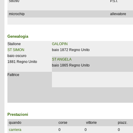
58090
P.S.I.
microchip
allevatore
Genealogia
Stallone
GALOPIN
ST SIMON
baio 1872 Regno Unito
baio oscuro
ST ANGELA
1881 Regno Unito
baio 1865 Regno Unito
Fattrice
Prestazioni
quando
corse
vittorie
piazz.
carriera
0
0
0