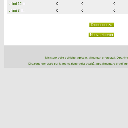
ultimi 12 m.
0
0
0
ultimi 3 m.
0
0
0
Ministero delle politiche agricole, alimentari e forestali, Dipart
Direzione generale per la promozione della qualità agroalimentare e dell'