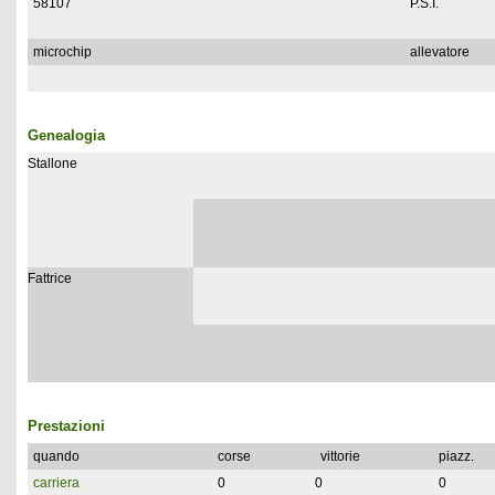
58107
P.S.I.
microchip
allevatore
Genealogia
Stallone
Fattrice
Prestazioni
quando
corse
vittorie
piazz.
carriera
0
0
0