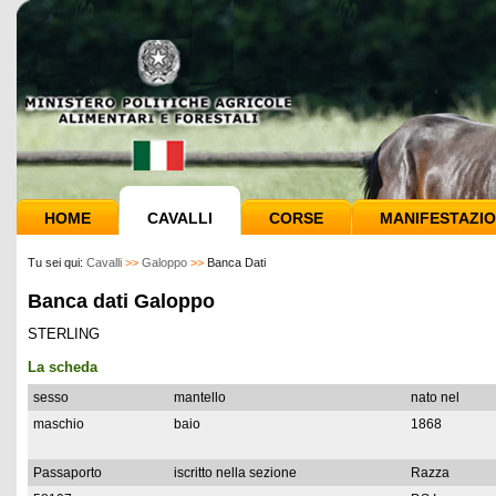
HOME
CAVALLI
CORSE
MANIFESTAZIO
Tu sei qui:
Cavalli
>>
Galoppo
>>
Banca Dati
Banca dati Galoppo
STERLING
La scheda
sesso
mantello
nato nel
maschio
baio
1868
Passaporto
iscritto nella sezione
Razza