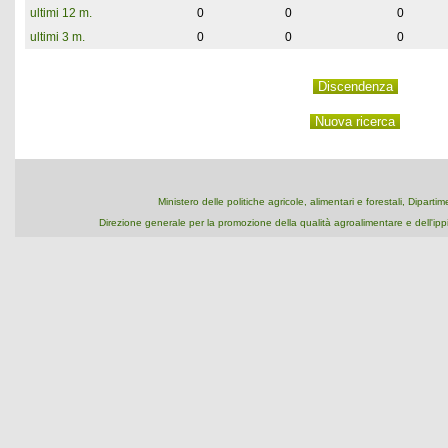
ultimi 12 m.
0
0
0
ultimi 3 m.
0
0
0
Ministero delle politiche agricole, alimentari e forestali, Dipart
Direzione generale per la promozione della qualità agroalimentare e dell'