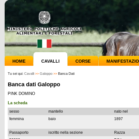
HOME
CAVALLI
CORSE
MANIFESTAZIO
Tu sei qui:
Cavalli
>>
Galoppo
>>
Banca Dati
Banca dati Galoppo
PINK DOMINO
La scheda
sesso
mantello
nato nel
femmina
baio
1897
Passaporto
iscritto nella sezione
Razza