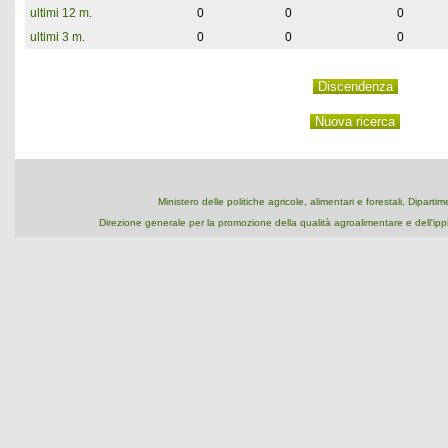
ultimi 12 m.
0
0
0
ultimi 3 m.
0
0
0
Ministero delle politiche agricole, alimentari e forestali, Dipart
Direzione generale per la promozione della qualità agroalimentare e dell'