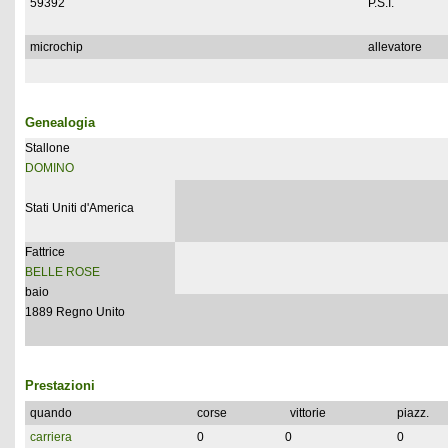
59392
P.S.I.
microchip
allevatore
Genealogia
Stallone
DOMINO
Stati Uniti d'America
Fattrice
BELLE ROSE
baio
1889 Regno Unito
Prestazioni
quando
corse
vittorie
piazz.
carriera
0
0
0