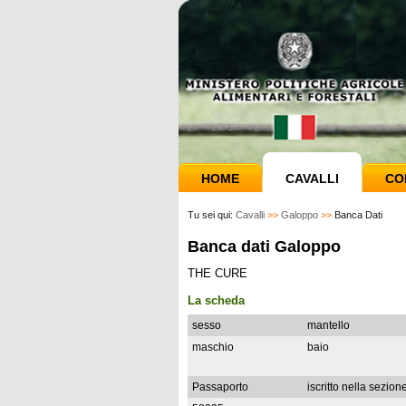
HOME
CAVALLI
CO
Tu sei qui:
Cavalli
>>
Galoppo
>>
Banca Dati
Banca dati Galoppo
THE CURE
La scheda
sesso
mantello
maschio
baio
Passaporto
iscritto nella sezion