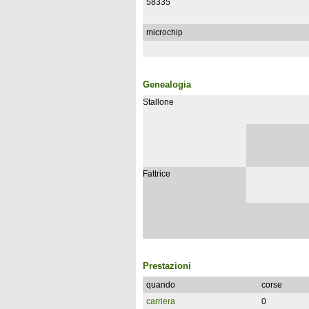
58335
microchip
Genealogia
Stallone
Fattrice
Prestazioni
quando
corse
carriera
0