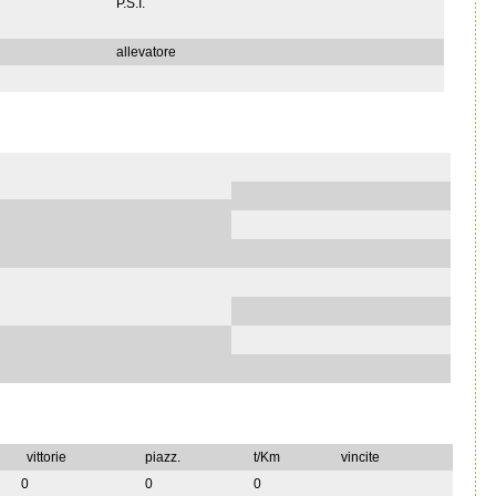
P.S.I.
allevatore
vittorie
piazz.
t/Km
vincite
0
0
0