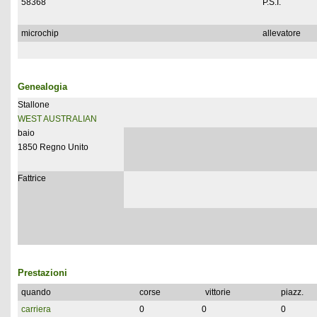
58368
P.S.I.
microchip
allevatore
Genealogia
Stallone
WEST AUSTRALIAN
baio
1850 Regno Unito
Fattrice
Prestazioni
quando
corse
vittorie
piazz.
carriera
0
0
0