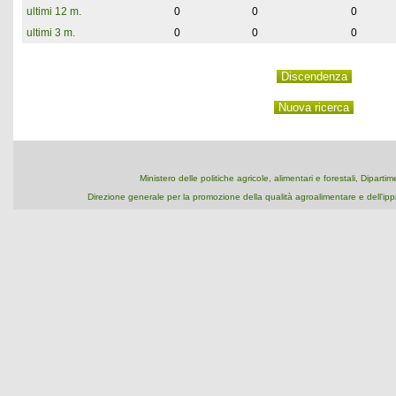
ultimi 12 m.
0
0
0
ultimi 3 m.
0
0
0
Ministero delle politiche agricole, alimentari e forestali, Dipart
Direzione generale per la promozione della qualità agroalimentare e dell'