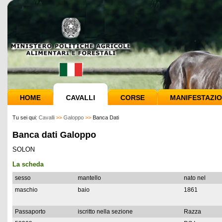
HOME
CAVALLI
CORSE
MANIFESTAZIO
Tu sei qui:
Cavalli
>>
Galoppo
>>
Banca Dati
Banca dati Galoppo
SOLON
La scheda
sesso
mantello
nato nel
maschio
baio
1861
Passaporto
iscritto nella sezione
Razza