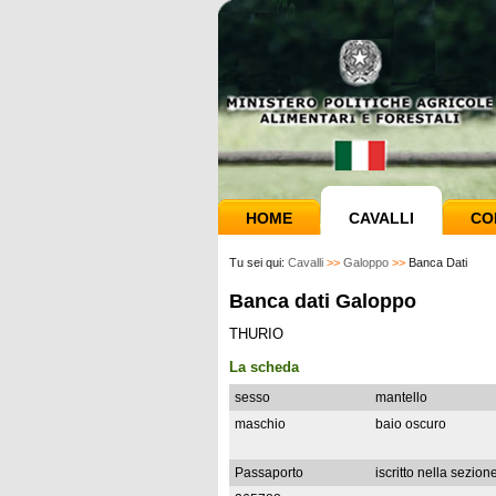
HOME
CAVALLI
CO
Tu sei qui:
Cavalli
>>
Galoppo
>>
Banca Dati
Banca dati Galoppo
THURIO
La scheda
sesso
mantello
maschio
baio oscuro
Passaporto
iscritto nella sezion