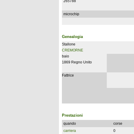
265788
microchip
Genealogia
Stallone
CREMORNE
baio
1869 Regno Unito
Fattrice
Prestazioni
quando
corse
carriera
0