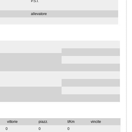
P.S.I.
allevatore
vittorie
piazz.
t/Km
vincite
0
0
0