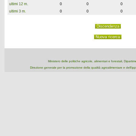
ultimi 12 m.
0
0
0
ultimi 3 m.
0
0
0
Ministero delle politiche agricole, alimentari e forestali, Dipart
Direzione generale per la promozione della qualità agroalimentare e dell'