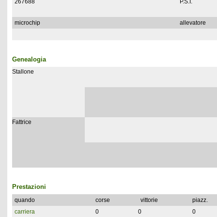
267688
P.S.I.
microchip
allevatore
Genealogia
Stallone
Fattrice
Prestazioni
quando
corse
vittorie
piazz.
carriera
0
0
0