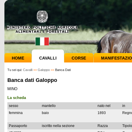
HOME
CAVALLI
CORSE
MANIFESTAZIO
Tu sei qui:
Cavalli
>>
Galoppo
>>
Banca Dati
Banca dati Galoppo
MINO
La scheda
sesso
mantello
nato nel
in
femmina
baio
1893
Regno
Passaporto
iscritto nella sezione
Razza
Tipolo