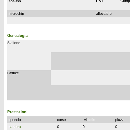
454088
P.S.I.
Compl
microchip
allevatore
Genealogia
Stallone
Fattrice
Prestazioni
quando
corse
vittorie
piazz.
carriera
0
0
0