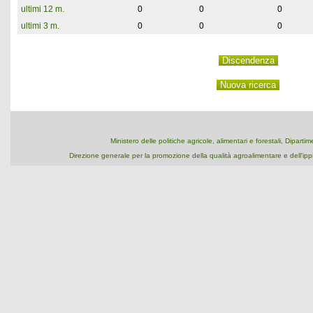
ultimi 12 m.
0
0
0
ultimi 3 m.
0
0
0
Ministero delle politiche agricole, alimentari e forestali, Dipart
Direzione generale per la promozione della qualità agroalimentare e dell'