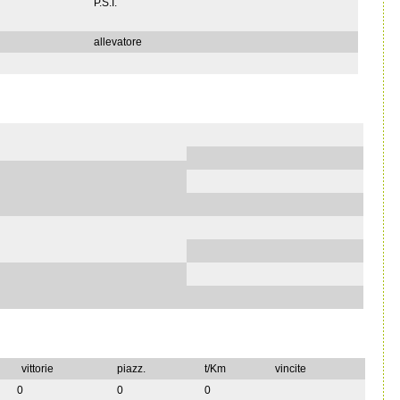
P.S.I.
allevatore
vittorie
piazz.
t/Km
vincite
0
0
0