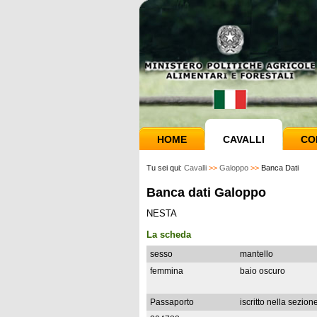
HOME
CAVALLI
CO
Tu sei qui:
Cavalli
>>
Galoppo
>>
Banca Dati
Banca dati Galoppo
NESTA
La scheda
sesso
mantello
femmina
baio oscuro
Passaporto
iscritto nella sezion