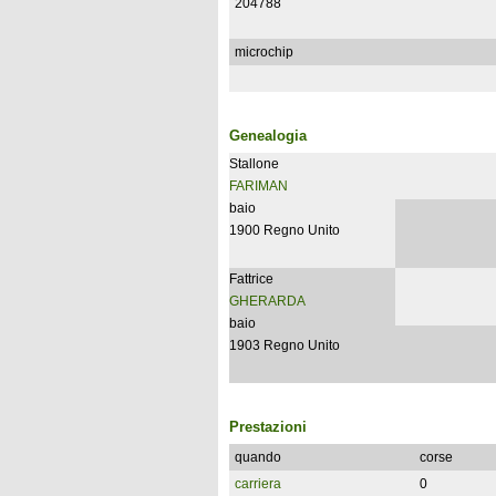
204788
microchip
Genealogia
Stallone
FARIMAN
baio
1900 Regno Unito
Fattrice
GHERARDA
baio
1903 Regno Unito
Prestazioni
quando
corse
carriera
0